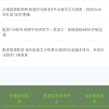
正规股票配资网 欧盟对马斯克X平台展开正式调查：指控Grok
AI生成“深伪”图像
配资114查询 锦绣中华庆双节｜黑龙江：智能巡检&#32;护航交
通
配资股票配资 格列兹曼五大联赛出场552次超越本泽马，本世纪
法国非门将最多
炒股如何配
股票配资查询平
免息股票配
资
台
资