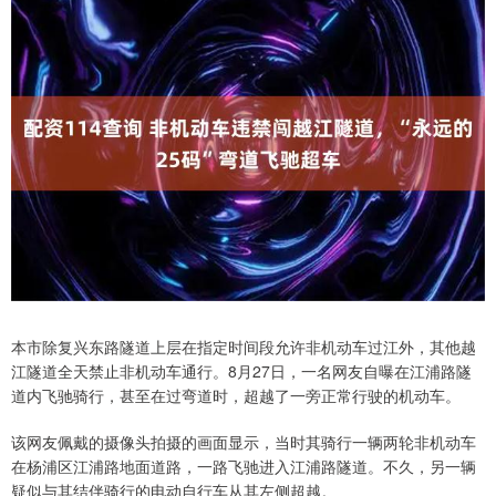
本市除复兴东路隧道上层在指定时间段允许非机动车过江外，其他越
江隧道全天禁止非机动车通行。8月27日，一名网友自曝在江浦路隧
道内飞驰骑行，甚至在过弯道时，超越了一旁正常行驶的机动车。
该网友佩戴的摄像头拍摄的画面显示，当时其骑行一辆两轮非机动车
在杨浦区江浦路地面道路，一路飞驰进入江浦路隧道。不久，另一辆
疑似与其结伴骑行的电动自行车从其左侧超越。